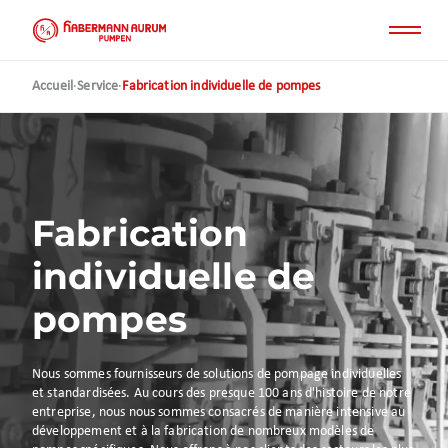
Aller
au
contenu
principal
Accueil
·
Service
·
Fabrication individuelle de pompes
Fabrication
individuelle de
pompes
Nous sommes fournisseurs de solutions de pompage individuelles
et standardisées. Au cours des presque 100 ans d'histoire de notre
entreprise, nous nous sommes consacrés de manière intensive au
développement et à la fabrication de nombreux modèles de