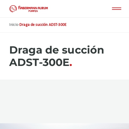
Pasar
al
contenido
principal
Inicio
·
Draga de succión ADST-300E
Draga de succión
ADST-300E