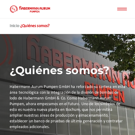
Pasar
al
contenido
principal
Inicio
·
¿Quiénes somos?
¿Quiénes somos?
Habermann Aurum Pumpen GmbH ha reforzado su cartera en esta
área tecnológica con la integración de la división de bombas de
lodo de Habermann GmbH & Co. Como Habermann Aurum
Pumpen, ahora empezamos en el futuro. Uno de los símbolos de
esto es nuestra nueva planta en Bochum, que nos permitirá
ampliar nuestras áreas de producción y almacenamiento,
establecer un banco de pruebas de última generación y contratar
empleados adicionales.