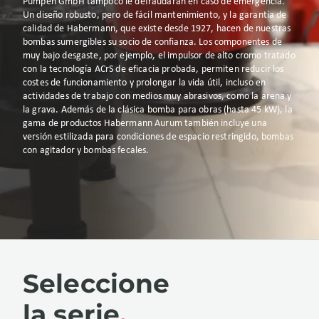
Pumpen GmbH tampoco le defraudarán en caso de emergencia.
Un diseño robusto, pero de fácil mantenimiento, y la garantía de
calidad de Habermann, que existe desde 1927, hacen de nuestras
bombas sumergibles su socio de confianza. Los componentes de
muy bajo desgaste, por ejemplo, el impulsor de alto cromo tratado
con la tecnología ACrS de eficacia probada, permiten reducir los
costes de funcionamiento y prolongar la vida útil, incluso en
actividades de trabajo con medios muy abrasivos, como la arena y
la grava. Además de la clásica bomba para obras (hasta 45 kW), la
gama de productos Habermann Aurum también incluye una
versión estilizada para condiciones de espacio restringido, bombas
con agitador y bombas fecales.
Seleccione
la serie