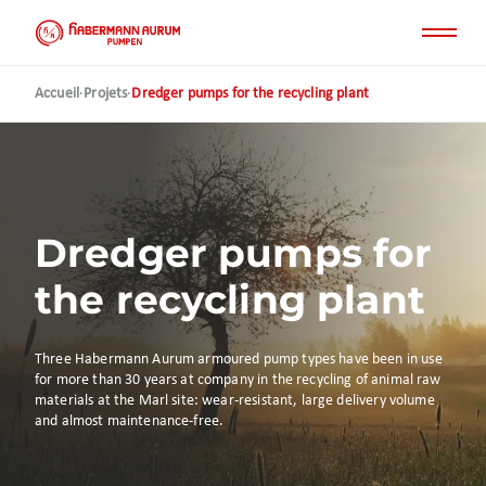
Aller
au
contenu
principal
Accueil
·
Projets
·
Dredger pumps for the recycling plant
Dredger pumps for
the recycling plant
Three Habermann Aurum armoured pump types have been in use
for more than 30 years at company in the recycling of animal raw
materials at the Marl site: wear-resistant, large delivery volume
and almost maintenance-free.