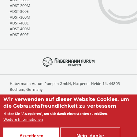
ADST- 200E
ADST-200M
ADST-300E
ADST-300M
ADST-400E
ADST-400M
ADST-600E
Habermann Aurum Pumpen GmbH, Harpener Heide 14, 44805
Bochum, Germany
Wir verwenden auf dieser Website Cookies, um
die Gebrauchsfreundlichkeit zu verbessern
+49 234 893 570 0
Klicken Sie "Akzeptieren", um sich damit einverstanden zu erklären.
info@aurumpumpen.de
Weitere Informationen
Nein, danke
Akzeptieren
Created by