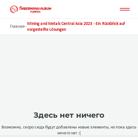
Перейти
к
основному
содержанию
Mining and Metals Central Asia 2023 - Ein Rückblick auf
Главная
·
·
vorgestellte Lösungen
Здесь нет ничего
Возможно, скоро сюда будут добавлены новые элементы, но пока здесь
ничего нет :(