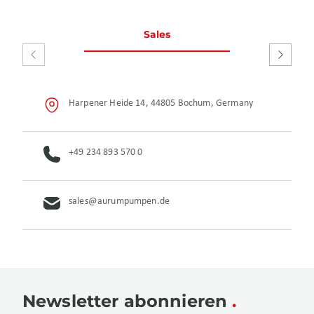
Sales
Service
Repara
Harpener Heide 14, 44805 Bochum, Germany
+49 234 893 570 0
sales@aurumpumpen.de
Newsletter abonnieren