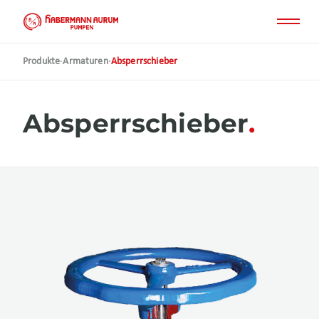
Direkt
zum
Inhalt
Produkte
·
Armaturen
·
Absperrschieber
Absperrschieber