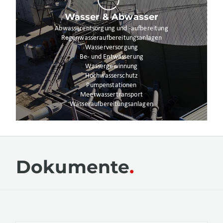
Wasser & Abwasser
Abwasserentsorgung und -aufbereitung
Regenwasseraufbereitungsanlagen
Wasserversorgung
Be- und Entwässerung
Wassergewinnung
Hochwasserschutz
Pumpenstationen
Meerwassertransport
Wasseraufbereitungsanlagen
Dokumente