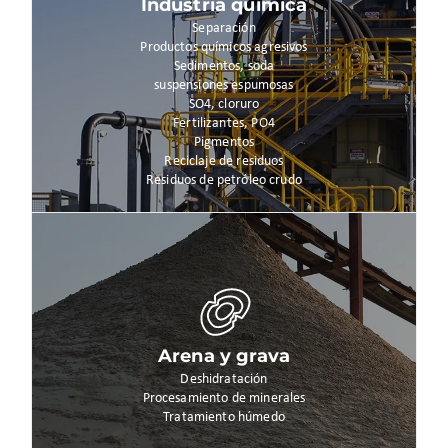
Industria química
Separación
Productos químicos agresivos
Sedimentos, soda
suspensiones espumosas
SO4, cloruro
Fertilizantes, PO4
Pigmentos
Reciclaje de residuos
Residuos de petróleo crudo
Arena y grava
Deshidratación
Procesamiento de minerales
Tratamiento húmedo