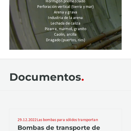
Hormigón premezclado
Perforación vertical (tierra y mar)
Arena y grava
Industria de la arena
Lechada de caliza
Pizarra, mármol, granito
Caolín, arcilla
Dragado (puertos, ríos)
Documentos
29.12.2022
Las bombas para sólidos transportan
Bombas de transporte de