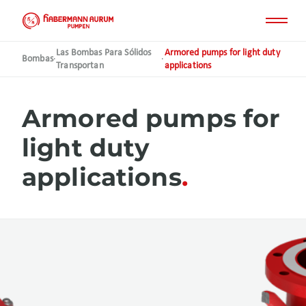
Pasar
al
contenido
principal
Las Bombas Para Sólidos
Armored pumps for light duty
Bombas
·
·
Transportan
applications
Armored pumps for
light duty
applications